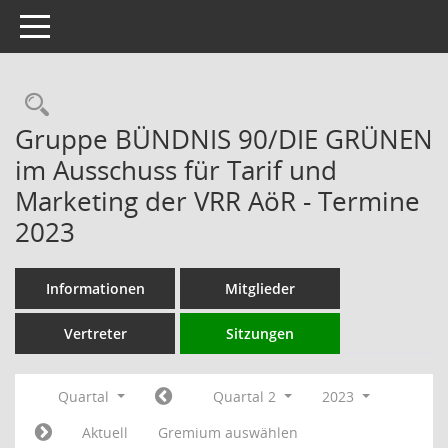
Toggle navigation
Rechercheauswahl
Gruppe BÜNDNIS 90/DIE GRÜNEN
im Ausschuss für Tarif und
Marketing der VRR AöR - Termine
2023
Informationen
Mitglieder
Vertreter
Sitzungen
Quartal
Quartal 2
2023
Aktuell
Gremium auswählen