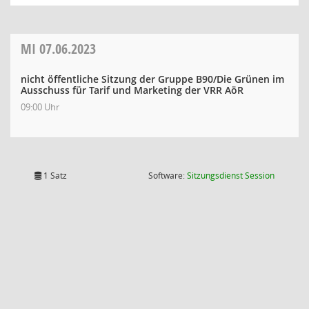
MI
07.06.2023
nicht öffentliche Sitzung der Gruppe B90/Die Grünen im
Ausschuss für Tarif und Marketing der VRR AöR
09:00 Uhr
(Wird in
1 Satz
Software:
Sitzungsdienst
Session