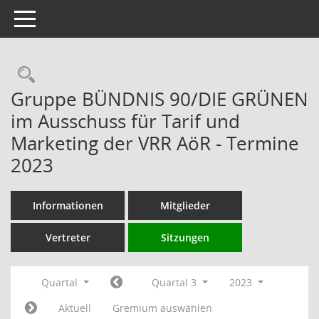
Toggle navigation
Rechercheauswahl
Gruppe BÜNDNIS 90/DIE GRÜNEN
im Ausschuss für Tarif und
Marketing der VRR AöR - Termine
2023
Informationen
Mitglieder
Vertreter
Sitzungen
Quartal
Quartal 3
2023
Aktuell
Gremium auswählen