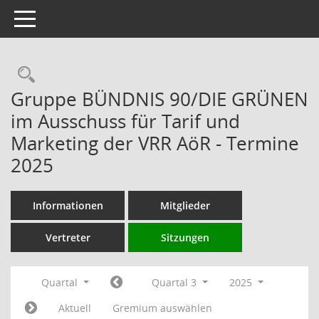
Toggle navigation
Rechercheauswahl
Gruppe BÜNDNIS 90/DIE GRÜNEN
im Ausschuss für Tarif und
Marketing der VRR AöR - Termine
2025
Informationen
Mitglieder
Vertreter
Sitzungen
Quartal
Quartal 3
2025
Aktuell
Gremium auswählen