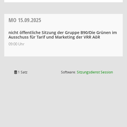
MO
15.09.2025
nicht öffentliche Sitzung der Gruppe B90/Die Grünen im
Ausschuss für Tarif und Marketing der VRR AöR
09:00 Uhr
(Wird in
1 Satz
Software:
Sitzungsdienst
Session