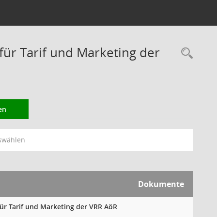
r Tarif und Marketing der
Rec
en
swählen
Dokumente
für Tarif und Marketing der VRR AöR