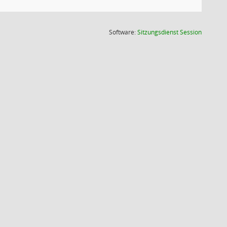
(Wird in
Software:
Sitzungsdienst
Session