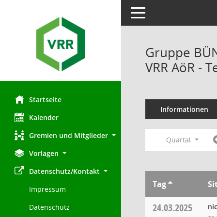
Toggle navigation
Gruppe BÜND
VRR AöR - T
Startseite
Informationen
Kalender
Gremien und Mitglieder
Quartal
Vorlagen
Datenschutz/Kontakt
Tag
Si
Impressum
24.03.2025
ni
Datenschutz