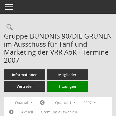
Toggle navigation
Rechercheauswahl
Gruppe BÜNDNIS 90/DIE GRÜNEN
im Ausschuss für Tarif und
Marketing der VRR AöR - Termine
2007
Informationen
Mitglieder
Vertreter
Sitzungen
Quartal
Quartal 1
2007
Aktuell
Gremium auswählen