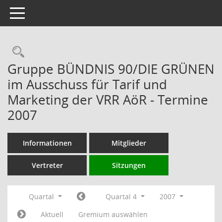
Toggle navigation
Rechercheauswahl
Gruppe BÜNDNIS 90/DIE GRÜNEN
im Ausschuss für Tarif und
Marketing der VRR AöR - Termine
2007
Informationen
Mitglieder
Vertreter
Sitzungen
Quartal
Quartal 4
2007
Aktuell
Gremium auswählen