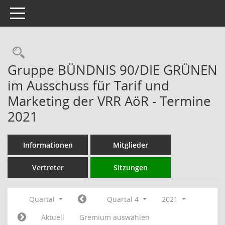
Toggle navigation
Rechercheauswahl
Gruppe BÜNDNIS 90/DIE GRÜNEN
im Ausschuss für Tarif und
Marketing der VRR AöR - Termine
2021
Informationen
Mitglieder
Vertreter
Sitzungen
Quartal
Quartal 4
2021
Aktuell
Gremium auswählen