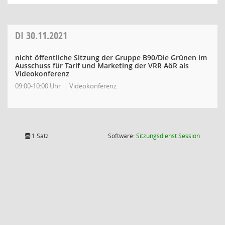
DI
30.11.2021
nicht öffentliche Sitzung der Gruppe B90/Die Grünen im
Ausschuss für Tarif und Marketing der VRR AöR als
Videokonferenz
09:00-10:00 Uhr
Videokonferenz
(Wird in
1 Satz
Software:
Sitzungsdienst
Session