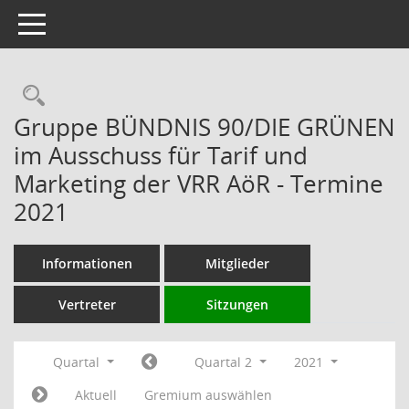
Toggle navigation
Rechercheauswahl
Gruppe BÜNDNIS 90/DIE GRÜNEN
im Ausschuss für Tarif und
Marketing der VRR AöR - Termine
2021
Informationen
Mitglieder
Vertreter
Sitzungen
Quartal
Quartal 2
2021
Aktuell
Gremium auswählen