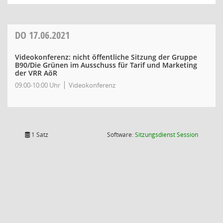
DO
17.06.2021
Videokonferenz: nicht öffentliche Sitzung der Gruppe
B90/Die Grünen im Ausschuss für Tarif und Marketing
der VRR AöR
09:00-10:00 Uhr
Videokonferenz
(Wird in
1 Satz
Software:
Sitzungsdienst
Session