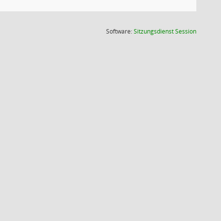
(Wird in
Software:
Sitzungsdienst
Session