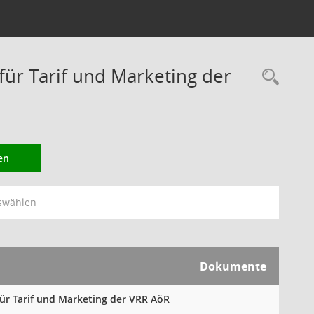
r Tarif und Marketing der
Rec
en
swählen
Dokumente
für Tarif und Marketing der VRR AöR