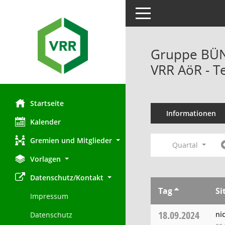
Toggle navigation
Gruppe BÜND
VRR AöR - T
Startseite
Informationen
Kalender
Gremien und Mitglieder
Quartal
Vorlagen
Datenschutz/Kontakt
Tag
Si
Impressum
18.09.2024
ni
Datenschutz