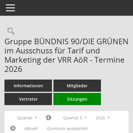
Toggle navigation
Rechercheauswahl
Gruppe BÜNDNIS 90/DIE GRÜNEN
im Ausschuss für Tarif und
Marketing der VRR AöR - Termine
2026
Informationen
Mitglieder
Vertreter
Sitzungen
Quartal
Quartal 3
2026
Aktuell
Gremium auswählen