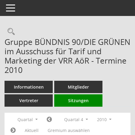
Toggle navigation
Rechercheauswahl
Gruppe BÜNDNIS 90/DIE GRÜNEN
im Ausschuss für Tarif und
Marketing der VRR AöR - Termine
2010
Informationen
Mitglieder
Vertreter
Sitzungen
Quartal
Quartal 4
2010
Aktuell
Gremium auswählen