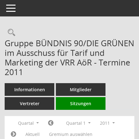
Toggle navigation
Rechercheauswahl
Gruppe BÜNDNIS 90/DIE GRÜNEN
im Ausschuss für Tarif und
Marketing der VRR AöR - Termine
2011
Informationen
Mitglieder
Vertreter
Sitzungen
Quartal
Quartal 1
2011
Aktuell
Gremium auswählen