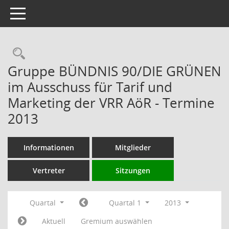
Toggle navigation
Rechercheauswahl
Gruppe BÜNDNIS 90/DIE GRÜNEN
im Ausschuss für Tarif und
Marketing der VRR AöR - Termine
2013
Informationen
Mitglieder
Vertreter
Sitzungen
Quartal
Quartal 1
2013
Aktuell
Gremium auswählen