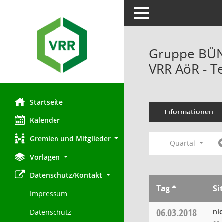
Toggle navigation
Gruppe BÜND
VRR AöR - T
Startseite
Informationen
Kalender
Gremien und Mitglieder
Quartal
Vorlagen
Datenschutz/Kontakt
Tag
Si
Impressum
06.03.2018
ni
Datenschutz