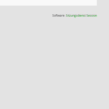
(Wird in
Software:
Sitzungsdienst
Session