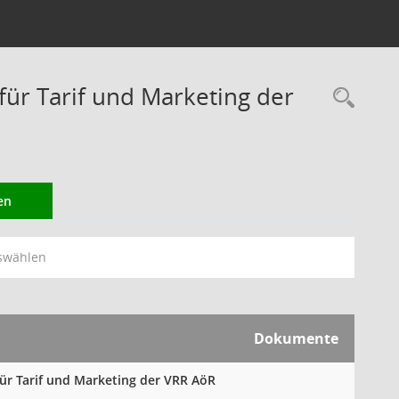
r Tarif und Marketing der
Rec
en
swählen
Dokumente
für Tarif und Marketing der VRR AöR