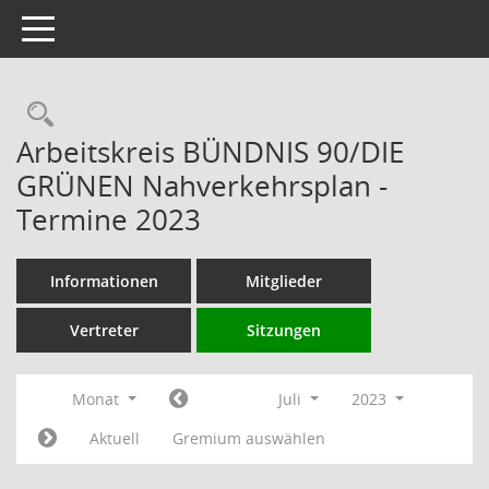
Toggle navigation
Rechercheauswahl
Arbeitskreis BÜNDNIS 90/DIE
GRÜNEN Nahverkehrsplan -
Termine 2023
Informationen
Mitglieder
Vertreter
Sitzungen
Monat
Juli
2023
Aktuell
Gremium auswählen