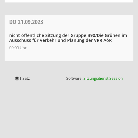
DO
21.09.2023
nicht öffentliche Sitzung der Gruppe B90/Die Grünen im
Ausschuss für Verkehr und Planung der VRR AöR
09:00 Uhr
(Wird in
1 Satz
Software:
Sitzungsdienst
Session