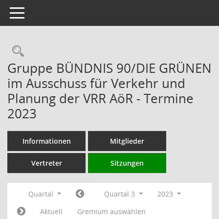
Toggle navigation
Rechercheauswahl
Gruppe BÜNDNIS 90/DIE GRÜNEN
im Ausschuss für Verkehr und
Planung der VRR AöR - Termine
2023
Informationen
Mitglieder
Vertreter
Sitzungen
Quartal
Quartal 3
2023
Aktuell
Gremium auswählen