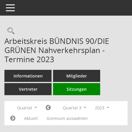
Toggle navigation
Rechercheauswahl
Arbeitskreis BÜNDNIS 90/DIE
GRÜNEN Nahverkehrsplan -
Termine 2023
Informationen
Mitglieder
Vertreter
Sitzungen
Quartal
Quartal 3
2023
Aktuell
Gremium auswählen