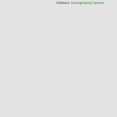
(Wird in
Software:
Sitzungsdienst
Session