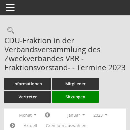
Toggle navigation
Rechercheauswahl
CDU-Fraktion in der
Verbandsversammlung des
Zweckverbandes VRR -
Fraktionsvorstand- - Termine 2023
Informationen
Mitglieder
Vertreter
Sitzungen
Monat
Januar
2023
Aktuell
Gremium auswählen