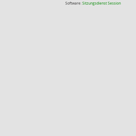
(Wird in
Software:
Sitzungsdienst
Session