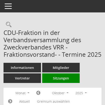
Toggle navigation
Rechercheauswahl
CDU-Fraktion in der
Verbandsversammlung des
Zweckverbandes VRR -
Fraktionsvorstand- - Termine 2025
Informationen
Mitglieder
Vertreter
Sitzungen
Monat
Oktober
2025
Aktuell
Gremium auswählen