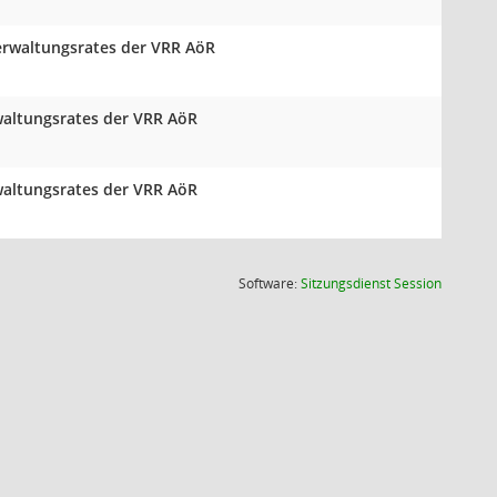
erwaltungsrates der VRR AöR
waltungsrates der VRR AöR
waltungsrates der VRR AöR
(Wird in
Software:
Sitzungsdienst
Session