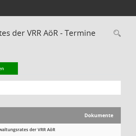
es der VRR AöR - Termine
Rec
en
Dokumente
rwaltungsrates der VRR AöR