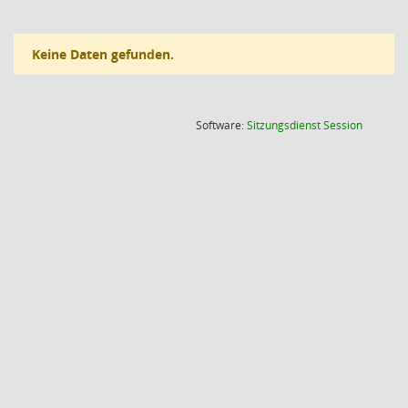
Keine Daten gefunden.
(Wird in
Software:
Sitzungsdienst
Session