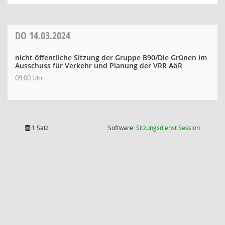
DO
14.03.2024
nicht öffentliche Sitzung der Gruppe B90/Die Grünen im
Ausschuss für Verkehr und Planung der VRR AöR
09:00 Uhr
(Wird in
1 Satz
Software:
Sitzungsdienst
Session