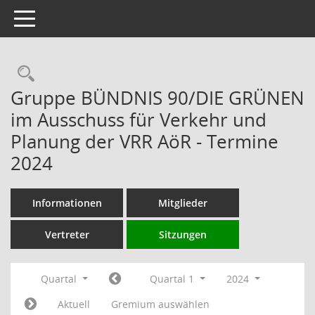
Toggle navigation
Rechercheauswahl
Gruppe BÜNDNIS 90/DIE GRÜNEN
im Ausschuss für Verkehr und
Planung der VRR AöR - Termine
2024
Informationen
Mitglieder
Vertreter
Sitzungen
Quartal
Quartal 1
2024
Aktuell
Gremium auswählen