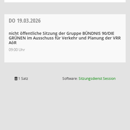
DO
19.03.2026
nicht öffentliche Sitzung der Gruppe BÜNDNIS 90/DIE
GRÜNEN im Ausschuss für Verkehr und Planung der VRR
AöR
09:00 Uhr
(Wird in
1 Satz
Software:
Sitzungsdienst
Session