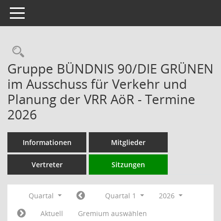
Toggle navigation
Rechercheauswahl
Gruppe BÜNDNIS 90/DIE GRÜNEN
im Ausschuss für Verkehr und
Planung der VRR AöR - Termine
2026
Informationen
Mitglieder
Vertreter
Sitzungen
Quartal
Quartal 1
2026
Aktuell
Gremium auswählen