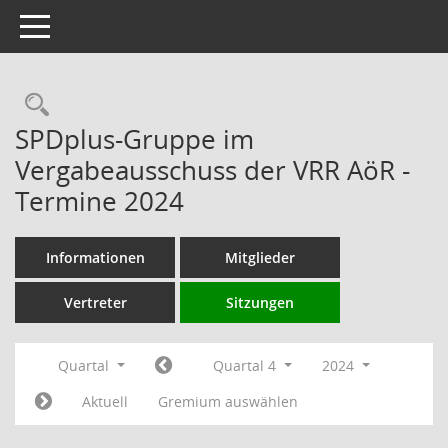
Toggle navigation
Rechercheauswahl
SPDplus-Gruppe im
Vergabeausschuss der VRR AöR -
Termine 2024
Informationen
Mitglieder
Vertreter
Sitzungen
Quartal
Quartal 4
2024
Aktuell
Gremium auswählen