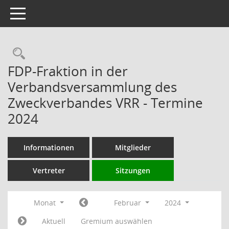
Toggle navigation
Rechercheauswahl
FDP-Fraktion in der
Verbandsversammlung des
Zweckverbandes VRR - Termine
2024
Informationen
Mitglieder
Vertreter
Sitzungen
Monat
Februar
2024
Aktuell
Gremium auswählen