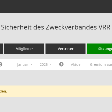
s Sicherheit des Zweckverbandes VRR
Mitglieder
Vertreter
Sitzung
Januar
2025
Aktuell
Gremium au
den.