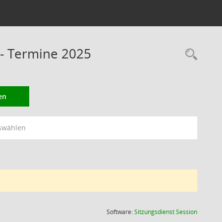
 - Termine 2025
Rec
en
swählen
(Wird in
Software:
Sitzungsdienst
Session