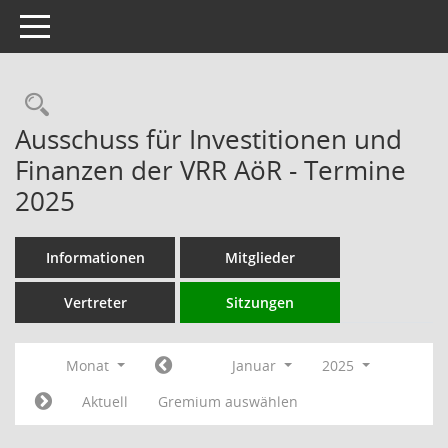
Toggle navigation
Rechercheauswahl
Ausschuss für Investitionen und
Finanzen der VRR AöR - Termine
2025
Informationen
Mitglieder
Vertreter
Sitzungen
Monat
Januar
2025
Aktuell
Gremium auswählen