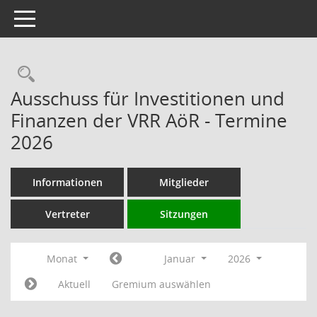
Toggle navigation
Rechercheauswahl
Ausschuss für Investitionen und
Finanzen der VRR AöR - Termine
2026
Informationen
Mitglieder
Vertreter
Sitzungen
Monat
Januar
2026
Aktuell
Gremium auswählen