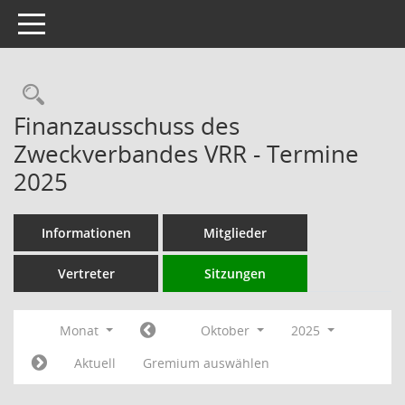
Toggle navigation
Rechercheauswahl
Finanzausschuss des
Zweckverbandes VRR - Termine
2025
Informationen
Mitglieder
Vertreter
Sitzungen
Monat
Oktober
2025
Aktuell
Gremium auswählen