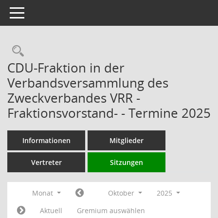
Toggle navigation
Rechercheauswahl
CDU-Fraktion in der
Verbandsversammlung des
Zweckverbandes VRR -
Fraktionsvorstand- - Termine 2025
Informationen
Mitglieder
Vertreter
Sitzungen
Monat
Oktober
2025
Aktuell
Gremium auswählen