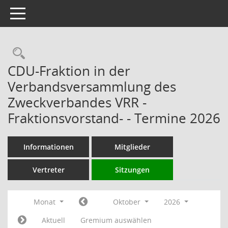
Toggle navigation
Rechercheauswahl
CDU-Fraktion in der
Verbandsversammlung des
Zweckverbandes VRR -
Fraktionsvorstand- - Termine 2026
Informationen
Mitglieder
Vertreter
Sitzungen
Monat
Oktober
2026
Aktuell
Gremium auswählen