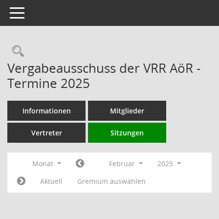
Toggle navigation
Rechercheauswahl
Vergabeausschuss der VRR AöR -
Termine 2025
Informationen
Mitglieder
Vertreter
Sitzungen
Monat
Februar
2025
Aktuell
Gremium auswählen