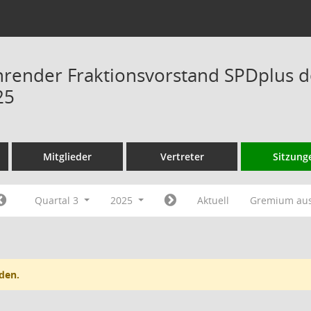
hrender Fraktionsvorstand SPDplus 
25
Mitglieder
Vertreter
Sitzung
Quartal 3
2025
Aktuell
Gremium au
den.