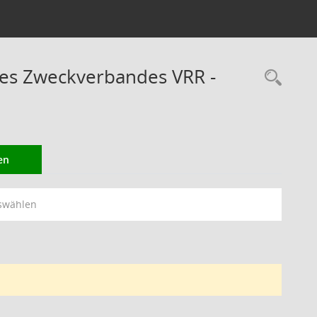
des Zweckverbandes VRR -
Rec
en
swählen