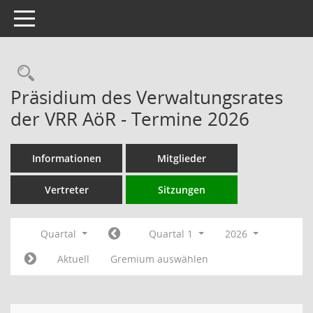
Toggle navigation
Rechercheauswahl
Präsidium des Verwaltungsrates
der VRR AöR - Termine 2026
Informationen
Mitglieder
Vertreter
Sitzungen
Quartal
Quartal 1
2026
Aktuell
Gremium auswählen