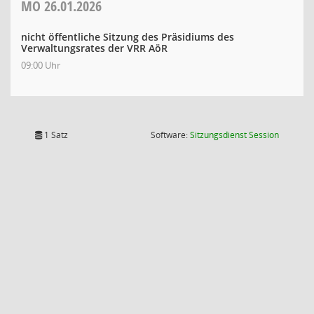
MO
26.01.2026
nicht öffentliche Sitzung des Präsidiums des
Verwaltungsrates der VRR AöR
09:00 Uhr
(Wird in
1 Satz
Software:
Sitzungsdienst
Session