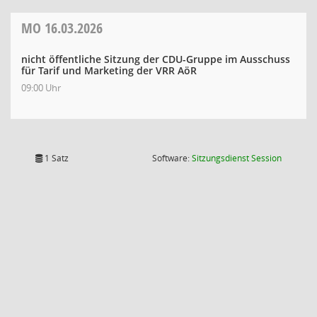
MO
16.03.2026
nicht öffentliche Sitzung der CDU-Gruppe im Ausschuss
für Tarif und Marketing der VRR AöR
09:00 Uhr
(Wird in
1 Satz
Software:
Sitzungsdienst
Session