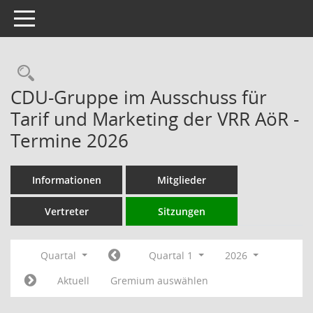
Toggle navigation
Rechercheauswahl
CDU-Gruppe im Ausschuss für
Tarif und Marketing der VRR AöR -
Termine 2026
Informationen
Mitglieder
Vertreter
Sitzungen
Quartal
Quartal 1
2026
Aktuell
Gremium auswählen