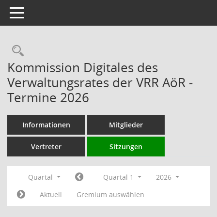
Toggle navigation
Rechercheauswahl
Kommission Digitales des
Verwaltungsrates der VRR AöR -
Termine 2026
Informationen
Mitglieder
Vertreter
Sitzungen
Quartal
Quartal 1
2026
Aktuell
Gremium auswählen