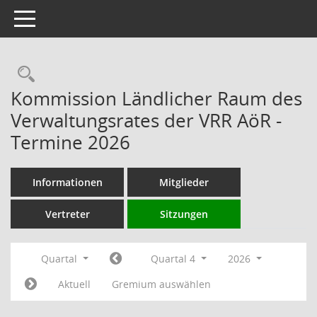
Toggle navigation
Rechercheauswahl
Kommission Ländlicher Raum des
Verwaltungsrates der VRR AöR -
Termine 2026
Informationen
Mitglieder
Vertreter
Sitzungen
Quartal
Quartal 4
2026
Aktuell
Gremium auswählen