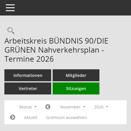
Toggle navigation
Rechercheauswahl
Arbeitskreis BÜNDNIS 90/DIE
GRÜNEN Nahverkehrsplan -
Termine 2026
Informationen
Mitglieder
Vertreter
Sitzungen
Monat
November
2026
Aktuell
Gremium auswählen