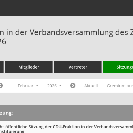
n in der Verbandsversammlung des 
26
Mitglieder
Vertreter
Sitzung
Februar
2026
Aktuell
Gremium au
tzung:
cht öffentliche Sitzung der CDU-Fraktion in der Verbandsversam
nstituierung