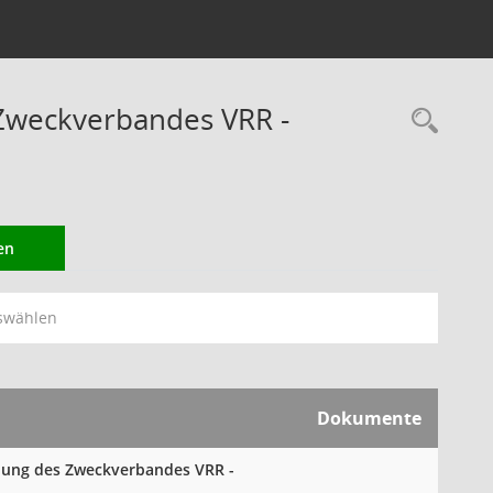
Zweckverbandes VRR -
Rec
en
swählen
Dokumente
mlung des Zweckverbandes VRR -