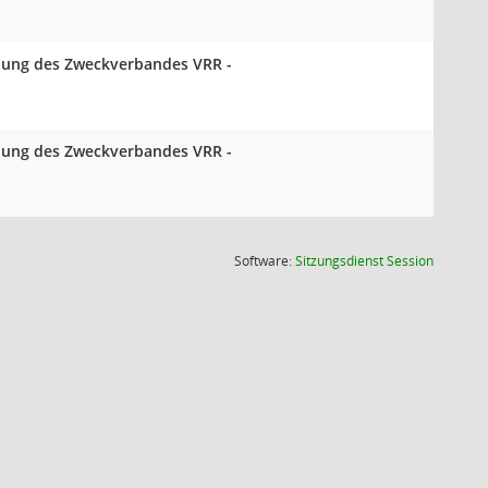
mlung des Zweckverbandes VRR -
mlung des Zweckverbandes VRR -
(Wird in
Software:
Sitzungsdienst
Session