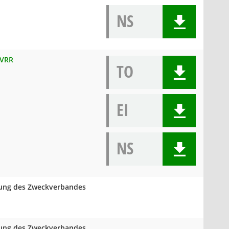
NS
 VRR
TO
EI
NS
mlung des Zweckverbandes
mlung des Zweckverbandes