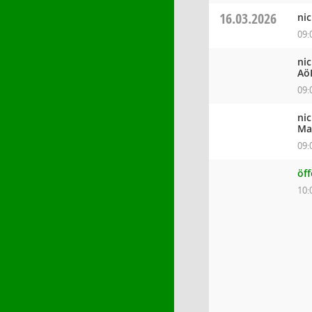
16.03.2026
ni
09:
ni
Aö
09:
ni
Ma
09:
öf
10: