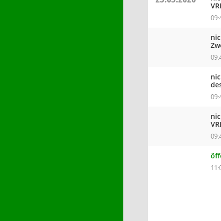
VR
09:
ni
Zw
09:
ni
de
09:
ni
VR
09:
öff
11: