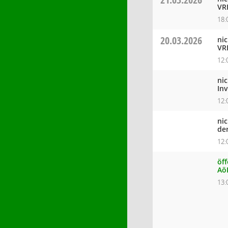
VR
18:
20.03.2026
ni
VR
12:
ni
In
12:
ni
de
12:
öff
Aö
13: