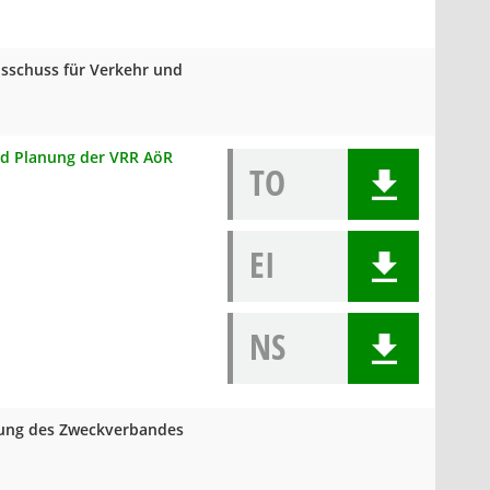
sschuss für Verkehr und
und Planung der VRR AöR
TO
EI
NS
mlung des Zweckverbandes