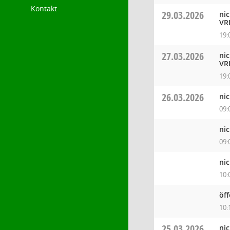
Kontakt
29.03.2026
ni
VR
19:
27.03.2026
ni
VR
19:
26.03.2026
ni
09:
ni
09:
ni
10:
öf
10:
25.03.2026
ni