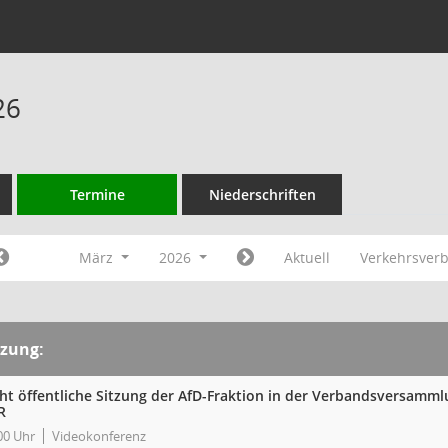
26
Termine
Niederschriften
März
2026
Aktuell
Verkehrsver
tzung:
cht öffentliche Sitzung der AfD-Fraktion in der Verbandsversam
R
00 Uhr
Videokonferenz