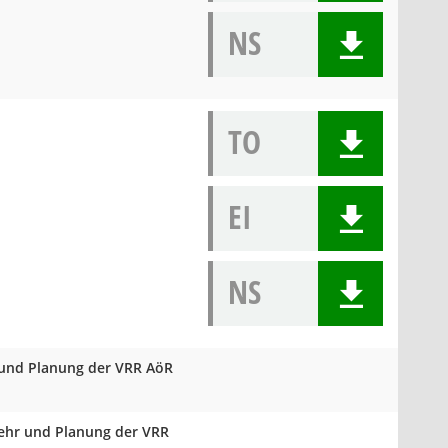
NS
TO
EI
NS
 und Planung der VRR AöR
kehr und Planung der VRR