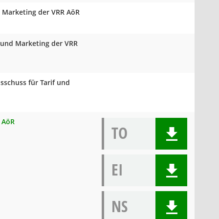
d Marketing der VRR AöR
f und Marketing der VRR
schuss für Tarif und
R AöR
TO
EI
NS