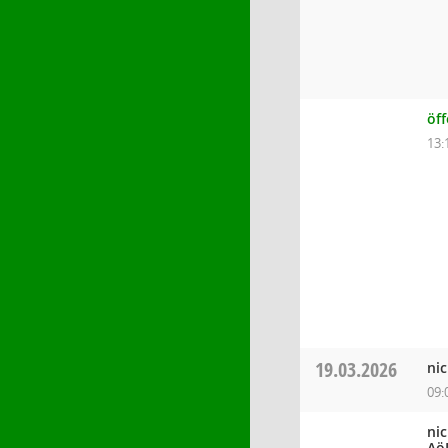
öf
13:
19.03.2026
ni
09:
ni
Aö