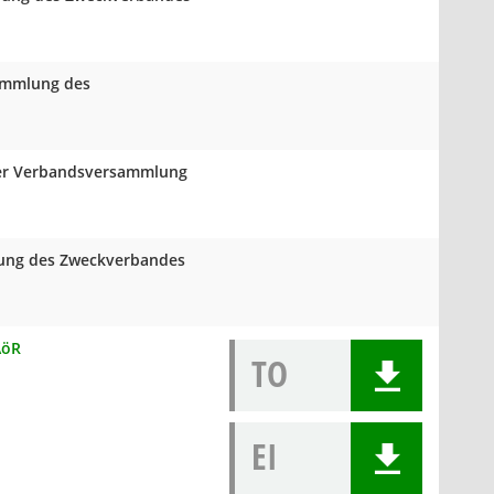
sammlung des
 der Verbandsversammlung
mlung des Zweckverbandes
AöR
TO
EI