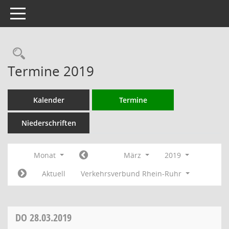
Toggle navigation
Rechercheauswahl
Termine 2019
Kalender
Termine
Niederschriften
Monat
März
2019
Aktuell
Verkehrsverbund Rhein-Ruhr
DO
28.03.2019