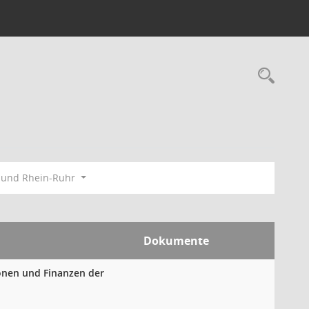
Rec
bund Rhein-Ruhr
Dokumente
ionen und Finanzen der