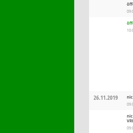
öf
09:
öf
10:
26.11.2019
ni
09:
ni
VR
09: