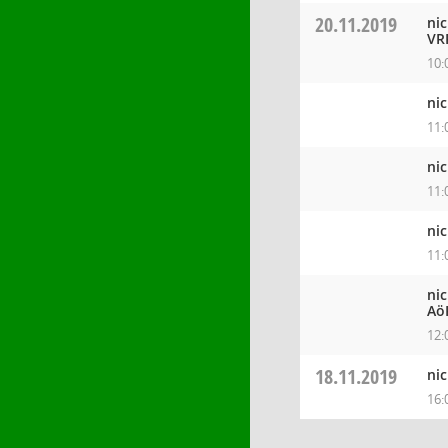
20.11.2019
ni
VR
10:
ni
11:
ni
11:
ni
11:
ni
Aö
12:
18.11.2019
ni
16: