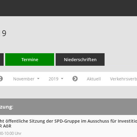
19
Termine
Niederschriften
November
2019
Aktuell
Verkehrsver
tzung:
cht öffentliche Sitzung der SPD-Gruppe im Ausschuss für Investit
R AöR
00-10:00 Uhr