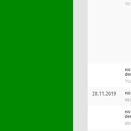
10:
ni
de
15:
28.11.2019
ni
09:
ni
de
09: