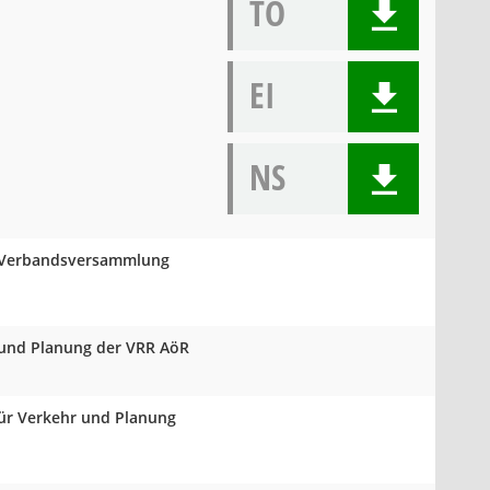
TO
EI
NS
er Verbandsversammlung
 und Planung der VRR AöR
für Verkehr und Planung