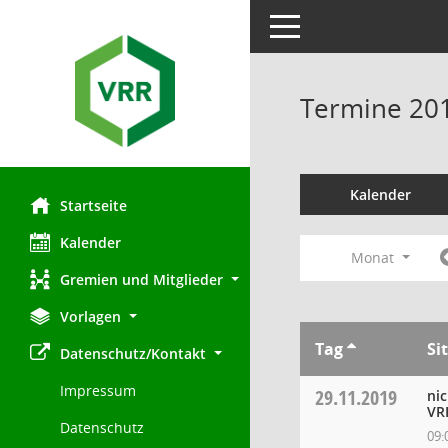
Toggle navigation
Termine 20
Kalender
Startseite
Kalender
Monat
Gremien und Mitglieder
Vorlagen
Tag
Si
Datenschutz/Kontakt
Impressum
29.11.2019
ni
VR
Datenschutz
09: