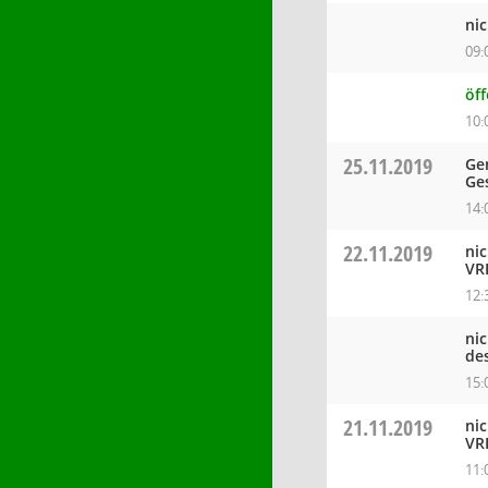
ni
09:
öff
10:
25.11.2019
Ge
Ge
14:
22.11.2019
ni
VR
12:
ni
de
15:
21.11.2019
ni
VR
11: