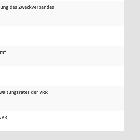
mlung des Zweckverbandes
um"
rwaltungsrates der VRR
 NVR