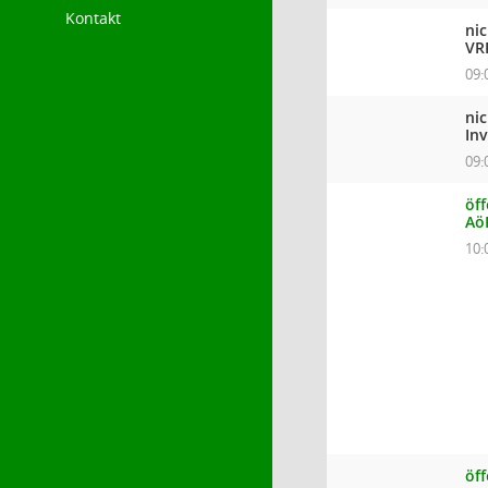
Kontakt
ni
VR
09:
ni
In
09:
öff
Aö
10:
öf