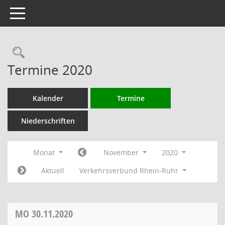
Toggle navigation
Rechercheauswahl
Termine 2020
Kalender
Termine
Niederschriften
Monat
November
2020
Aktuell
Verkehrsverbund Rhein-Ruhr
MO
30.11.2020