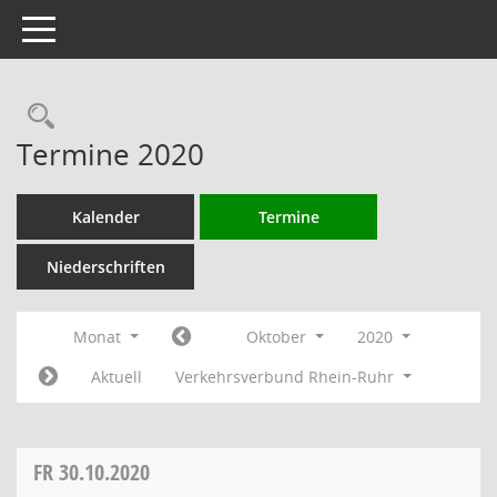
Toggle navigation
Rechercheauswahl
Termine 2020
Kalender
Termine
Niederschriften
Monat
Oktober
2020
Aktuell
Verkehrsverbund Rhein-Ruhr
FR
30.10.2020