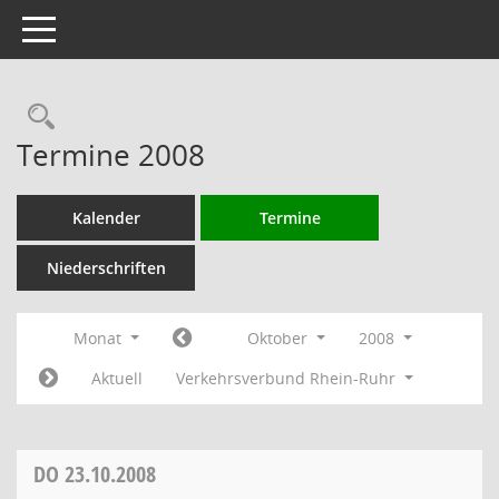
Toggle navigation
Rechercheauswahl
Termine 2008
Kalender
Termine
Niederschriften
Monat
Oktober
2008
Aktuell
Verkehrsverbund Rhein-Ruhr
DO
23.10.2008