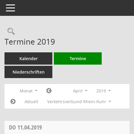
Toggle navigation
Rechercheauswahl
Termine 2019
Kalender
Termine
Niederschriften
Monat
April
2019
Aktuell
Verkehrsverbund Rhein-Ruhr
DO
11.04.2019