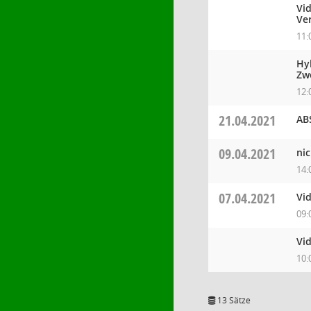
Vid
Ve
11:
Hy
Zw
12:
21.04.2021
AB
09.04.2021
nic
14:
07.04.2021
Vi
09:
Vi
10:
13 Sätze