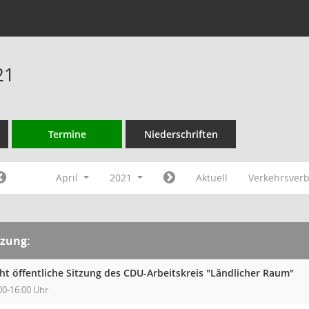
21
Termine
Niederschriften
April
2021
Aktuell
Verkehrsver
tzung:
ht öffentliche Sitzung des CDU-Arbeitskreis "Ländlicher Raum"
00-16:00 Uhr