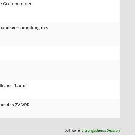
e Grünen in der
Verbandsversammlung des
dlicher Raum"
bus des ZV VRR
(Wird in
Software:
Sitzungsdienst
Session