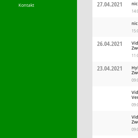
27.04.2021
nic
Kontakt
14:
nic
15:
26.04.2021
Vi
Zw
11:
23.04.2021
Hy
Zw
09:
Vid
Ve
09:
Vi
Zw
09: