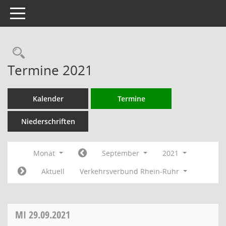
Toggle navigation
Rechercheauswahl
Termine 2021
Kalender
Termine
Niederschriften
Monat
September
2021
Aktuell
Verkehrsverbund Rhein-Ruhr
MI
29.09.2021